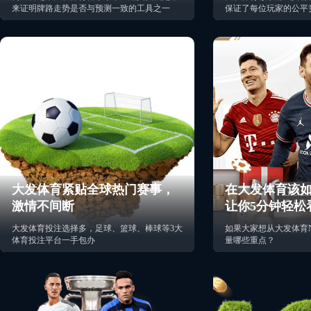
来证明牌路走势是否与预测一致的工具之一
保证了每位玩家的公平
大发体育紧贴全球热门赛事，
在大发体育该如
激情不间断
让你5分钟轻松
大发体育投注选择多，足球、篮球、棒球等3大
如果大家想从大发体育
体育投注平台一手包办
量哪些重点？