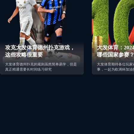
攻克大发体育德州扑克游戏，
大发体育：20
这些攻略很重要
哪些国家参赛
大发体育德州扑克的规则虽然简单易学，但是
大发体育期待各位玩家
真正精通需要长时间练习研究
事，一起为欧洲杯加油