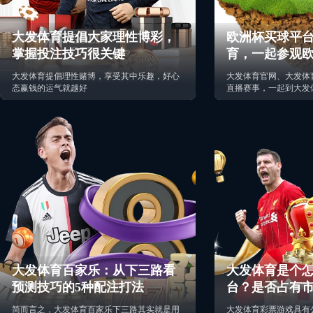
大发体育提倡大家理性博彩，
欧洲杯买球平
掌握投注技巧很关键
育，一起参观
大发体育提倡理性赌博，享受其中乐趣，好心
大发体育官网、大发体
态赢钱的运气就越好
直播赛事，一起到大发
大发体育百家乐：从下三路看
大发体育是个
预测技巧的5种配注打法
台？是否占有
简而言之，大发体育百家乐下三路其实就是用
大发体育彩票游戏具有