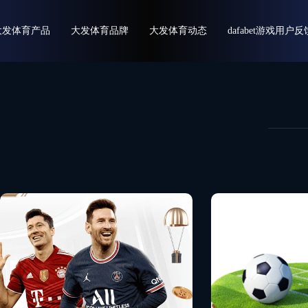
大发体育产品
大发体育品牌
大发体育动态
dafabet游戏用户反