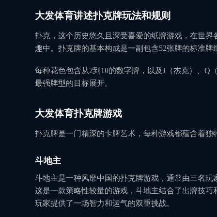
大发体育讲述扑克牌玩法和规则
扑克，这个历史悠久且深受喜爱的纸牌游戏，在世界
趣中。扑克牌的基本构成是一副包含52张牌的标准牌组，通常
每种花色包含从2到10的数字牌，以及J（杰克）、
最强牌型的目标展开。
大发体育扑克牌游戏
扑克牌是一门精深的卡牌艺术，每种游戏都蕴含着独
斗地主
斗地主是一种风靡中国的扑克牌游戏，通常由三名玩
这是一款策略性较量的游戏，斗地主结合了出牌技巧
玩家提供了一场智力和运气的双重挑战。