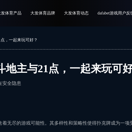
大发体育产品
大发体育品牌
大发体育动态
dafabet游戏用户反
1点，一起来玩可好？
斗地主与21点，一起来玩可
在安全隐患
含着无尽的游戏可能性。其多样性和策略性使得扑克牌成为一项