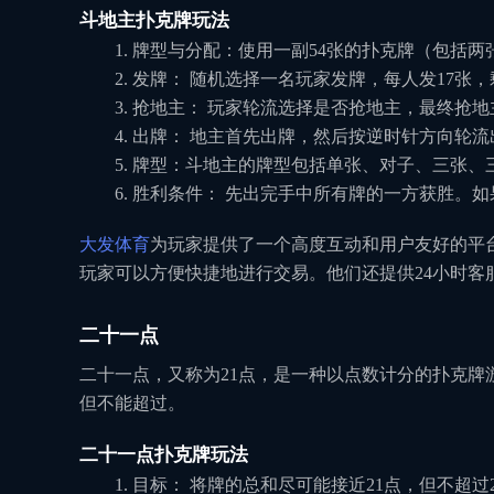
斗地主扑克牌玩法
1. 牌型与分配：使用一副54张的扑克牌（包括
2. 发牌： 随机选择一名玩家发牌，每人发17张
3. 抢地主： 玩家轮流选择是否抢地主，最终抢
4. 出牌： 地主首先出牌，然后按逆时针方向
5. 牌型：斗地主的牌型包括单张、对子、三张
6. 胜利条件： 先出完手中所有牌的一方获胜
大发体育
为玩家提供了一个高度互动和用户友好的平
玩家可以方便快捷地进行交易。他们还提供24小时客
二十一点
二十一点，又称为21点，是一种以点数计分的扑克牌
但不能超过。
二十一点扑克牌玩法
1. 目标： 将牌的总和尽可能接近21点，但不超过