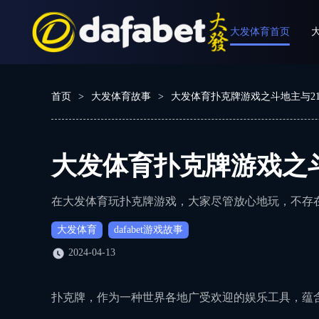
大发体育首页
首页
>
大发体育故事
>
大发体育扑克牌游戏之斗地主与2
大发体育扑克牌游戏之
在大发体育玩扑克牌游戏，大家尽管放心地玩，不存
大发体育
dafabet游戏故事
2024-04-13
扑克牌，作为一种世界各地广受欢迎的娱乐工具，蕴