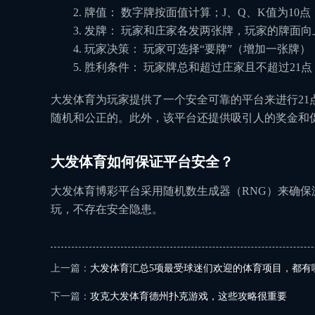
2. 牌值： 数字牌按面值计算；J、Q、K值为10点
3. 发牌： 玩家和庄家各发两张牌，玩家的牌面
4. 玩家决策： 玩家可选择“要牌”（增加一张
5. 胜利条件： 玩家牌总和超过庄家且不超过21
大发体育为玩家提供了一个安全可靠的平台来进行2
随机和公正的。此外，该平台还提供吸引人的奖金和
大发体育如何保证平台安全？
大发体育博彩平台采用随机数生成器（RNG）来确
玩，不存在安全隐患。
上一篇：
大发体育汇总5项最受球迷们欢迎的体育项目，都有
下一篇：
攻克大发体育德州扑克游戏，这些攻略很重要