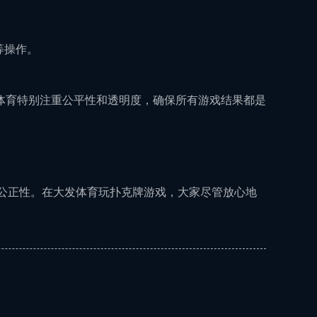
等操作。
体育特别注重公平性和透明度，确保所有游戏结果都是
公正性。在大发体育玩扑克牌游戏，大家尽管放心地