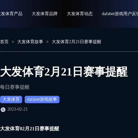
大发体育产品
大发体育品牌
大发体育动态
dafabet游戏用户反
首页
>
大发体育故事
>
大发体育2月21日赛事提醒
大发体育2月21日赛事提醒
每日赛事提醒
大发体育
dafabet游戏故事
2023-02-21
大发体育02月21日赛事提醒