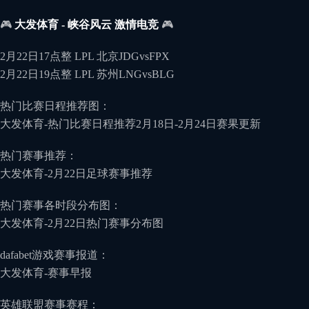
🎮
大发体育 - 峡谷风云 激情电竞
🎮
2月22日17点整 LPL 北京JDGvsFPX
2月22日19点整 LPL 苏州LNGvsBLG
热门比赛日程推荐图：
大发体育-热门比赛日程推荐2月18日-2月24日赛果更新
热门赛事推荐：
大发体育-2月22日足球赛事推荐
热门赛事各时段分布图：
大发体育-2月22日热门赛事分布图
dafabet游戏赛事报道：
大发体育-赛事早报
英雄联盟赛事赛程：