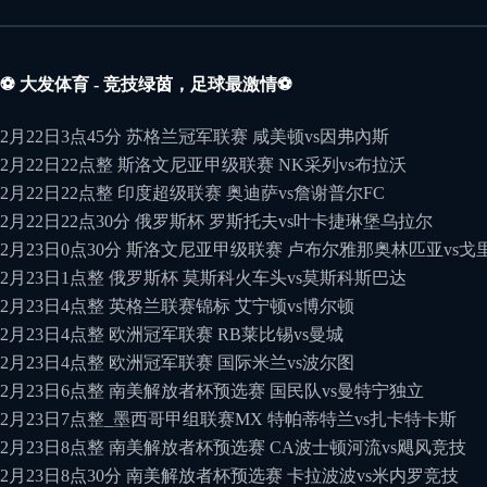
⚽️ 大发体育 - 竞技绿茵，足球最激情⚽️
2月22日3点45分 苏格兰冠军联赛 咸美顿vs因弗內斯
2月22日22点整 斯洛文尼亚甲级联赛 NK采列vs布拉沃
2月22日22点整 印度超级联赛 奥迪萨vs詹谢普尔FC
2月22日22点30分 俄罗斯杯 罗斯托夫vs叶卡捷琳堡乌拉尔
2月23日0点30分 斯洛文尼亚甲级联赛 卢布尔雅那奥林匹亚vs戈
2月23日1点整 俄罗斯杯 莫斯科火车头vs莫斯科斯巴达
2月23日4点整 英格兰联赛锦标 艾宁顿vs博尔顿
2月23日4点整 欧洲冠军联赛 RB莱比锡vs曼城
2月23日4点整 欧洲冠军联赛 国际米兰vs波尔图
2月23日6点整 南美解放者杯预选赛 国民队vs曼特宁独立
2月23日7点整_墨西哥甲组联赛MX 特帕蒂特兰vs扎卡特卡斯
2月23日8点整 南美解放者杯预选赛 CA波士顿河流vs飓风竞技
2月23日8点30分 南美解放者杯预选赛 卡拉波波vs米内罗竞技