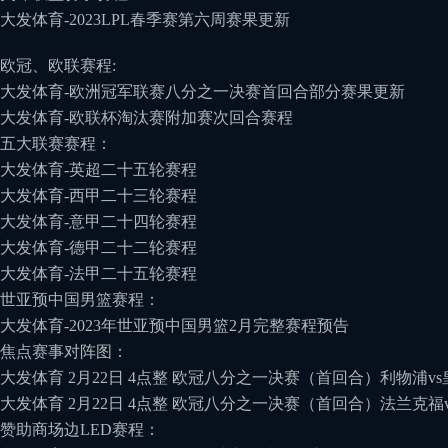
大发体育-2023LPL春季赛第六周赛果更新
欧冠、欧联赛程:
大发体育-欧洲冠军联赛八分之一决赛首回合部分赛果更新
大发体育-欧联杯淘汰赛附加赛次回合赛程
五大联赛赛程：
大发体育-英超二十五轮赛程
大发体育-西甲二十三轮赛程
大发体育-意甲二十四轮赛程
大发体育-德甲二十二轮赛程
大发体育-法甲二十五轮赛程
世亚预中国男篮赛程：
大发体育-2023年世亚预中国男篮2月完整赛程预告
焦点赛事对阵图：
大发体育 2月22日 4点整 欧冠八分之一决赛（首回合）利物浦v
大发体育 2月22日 4点整 欧冠八分之一决赛（首回合）法兰克福
赞助商场边LED赛程：