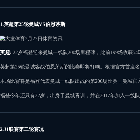
1.英超第25轮曼城VS伯恩茅斯
英超:
22岁福登迎来曼城一线队200场里程碑，此前199场收获54
英超第25轮曼城客战伯恩茅斯的比赛即将打响。根据官方首发
本场比赛将是福登代表曼城一线队出战的第200场比赛，曼城官
福登今年还只有22岁，出身于曼城青训，并在2017年加入一线
2.J1联赛第二轮赛况