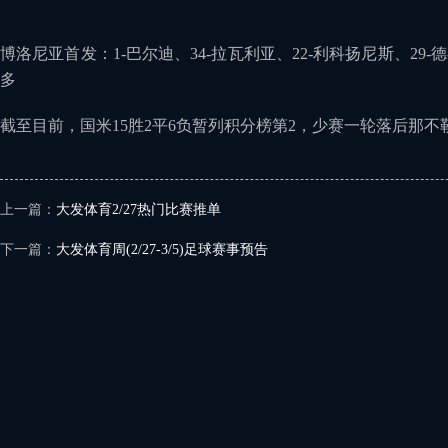
博洛尼亚首发：1-巴尔迪、34-拉瓦利亚、22-利科扬尼斯、29-德
多
截至目前，国米15胜2平6负暂列积分榜第2，少赛一轮落后那不勒
上一篇：
大发体育2/27热门比赛推单
下一篇：
大发体育周(2/27-3/5)足球赛事预告