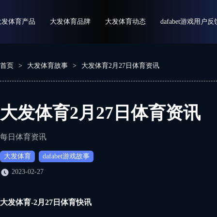
大发体育产品
大发体育品牌
大发体育动态
dafabet游戏用户反
首页
>
大发体育故事
>
大发体育2月27日体育资讯
大发体育2月27日体育资讯
每日体育资讯
大发体育
dafabet游戏故事
2023-02-27
大发体育-2月27日体育快讯