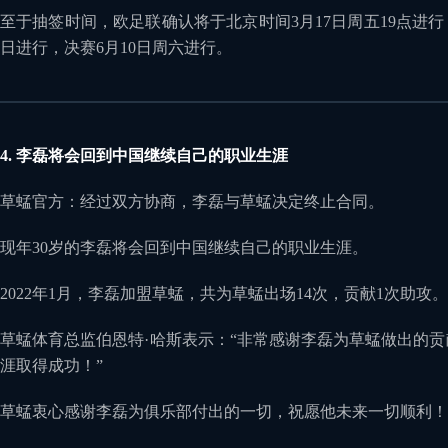
至于抽签时间，欧足联确认将于北京时间3月17日周五19点进行，1
日进行，决赛6月10日周六进行。
4. 李磊将会回到中国继续自己的职业生涯
草蜢官方：经过双方协商，李磊与草蜢决定终止合同。
现年30岁的李磊将会回到中国继续自己的职业生涯。
2022年1月，李磊加盟草蜢，共为草蜢出场14次，贡献1次助攻。
草蜢体育总监伯恩特·哈斯表示：“非常感谢李磊为草蜢做出的
涯取得成功！”
草蜢衷心感谢李磊为俱乐部付出的一切，祝愿他未来一切顺利！