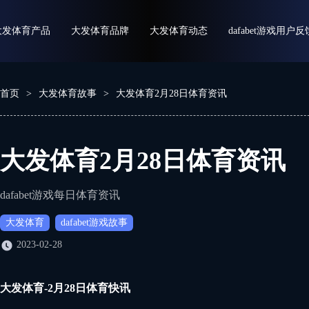
大发体育产品
大发体育品牌
大发体育动态
dafabet游戏用户反
首页
>
大发体育故事
>
大发体育2月28日体育资讯
大发体育2月28日体育资讯
dafabet游戏每日体育资讯
大发体育
dafabet游戏故事
2023-02-28
大发体育-2月28日体育快讯