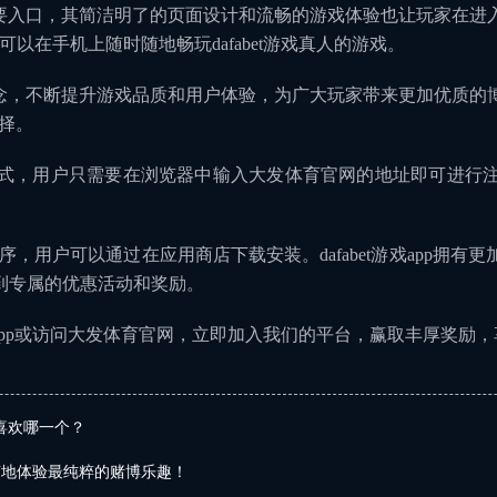
戏的重要入口，其简洁明了的页面设计和流畅的游戏体验也让玩家在
以在手机上随时随地畅玩dafabet游戏真人的游戏。
理念，不断提升游戏品质和用户体验，为广大玩家带来更加优质的
选择。
式，用户只需要在浏览器中输入大发体育官网的地址即可进行
，用户可以通过在应用商店下载安装。dafabet游戏app拥
到专属的优惠活动和奖励。
游戏app或访问大发体育官网，立即加入我们的平台，赢取丰厚奖励
更喜欢哪一个？
时随地体验最纯粹的赌博乐趣！