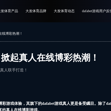
大发体育产品
大发体育品牌
大发体育动态
dafabet游戏用户反
在线博彩热潮！
，掀起真人在线博彩热潮！
G真人联手打造！
戏体验，其旗下的dafabet游戏真人更是备受瞩目。除了da
富的真人在线博彩游戏。