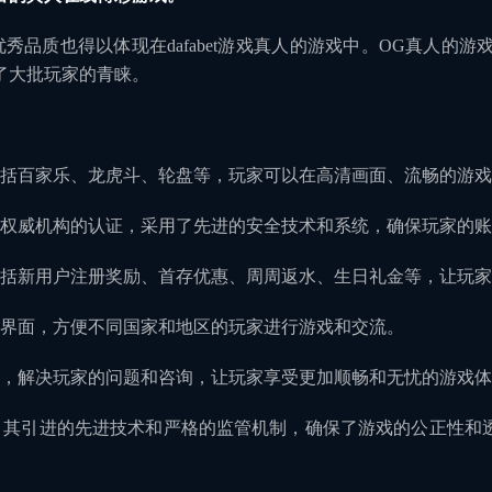
秀品质也得以体现在dafabet游戏真人的游戏中。OG真人的
了大批玩家的青睐。
包括百家乐、龙虎斗、轮盘等，玩家可以在高清画面、流畅的游
际权威机构的认证，采用了先进的安全技术和系统，确保玩家的
包括新用户注册奖励、首存优惠、周周返水、生日礼金等，让玩
戏界面，方便不同国家和地区的玩家进行游戏和交流。
服务，解决玩家的问题和咨询，让玩家享受更加顺畅和无忧的游戏
其引进的先进技术和严格的监管机制，确保了游戏的公正性和透明度