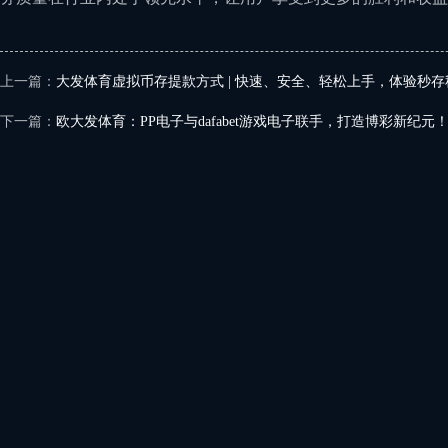
上一篇：
大发体育虚拟币存提款方式 | 快速、安全、轻松上手，体验秒存
下一篇：
欧大发体育：PP电子与dafabet游戏电子联手，打造博彩新纪元