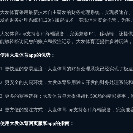
大发体育采用最新技术自主研发的财务处理系统，实现极速存、
发的财务处理系统和128位加密技术，实现信誉资金托管，为客
大发体育app支持各种终端设备，完美兼容PC、移动端，还提
能够轻松访问您的账户和投注记录。大发体育还提供多种玩法，
使用大发体育app的优势：
1. 更快速的交易速度：大发体育的财务处理系统已经实现了极
2. 更安全的交易环境：大发体育采用独立开发的财务处理系统
3. 更多的赛事选择：大发体育每天提供超过500场的精彩赛
4. 更方便的投注方式：大发体育app支持各种终端设备，完美
使用大发体育网页版和app的指南：