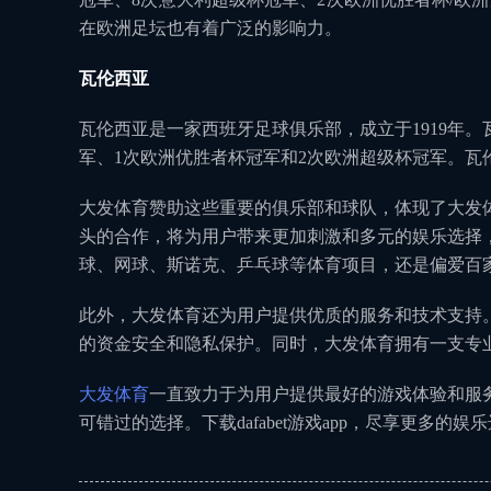
在欧洲足坛也有着广泛的影响力。
瓦伦西亚
瓦伦西亚是一家西班牙足球俱乐部，成立于1919年
军、1次欧洲优胜者杯冠军和2次欧洲超级杯冠军。
大发体育赞助这些重要的俱乐部和球队，体现了大发
头的合作，将为用户带来更加刺激和多元的娱乐选择
球、网球、斯诺克、乒乓球等体育项目，还是偏爱百
此外，大发体育还为用户提供优质的服务和技术支持
的资金安全和隐私保护。同时，大发体育拥有一支专
大发体育
一直致力于为用户提供最好的游戏体验和服
可错过的选择。下载dafabet游戏app，尽享更多的