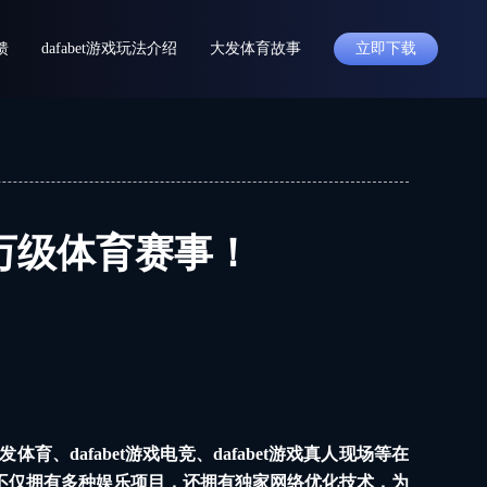
馈
dafabet游戏玩法介绍
大发体育故事
立即下载
万级体育赛事！
afabet游戏电竞、dafabet游戏真人现场等在
不仅拥有多种娱乐项目，还拥有独家网络优化技术，为