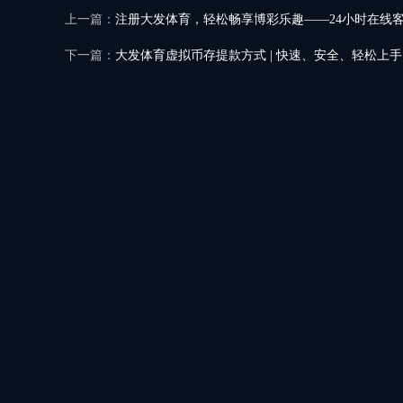
上一篇：
注册大发体育，轻松畅享博彩乐趣——24小时在线
下一篇：
大发体育虚拟币存提款方式 | 快速、安全、轻松上