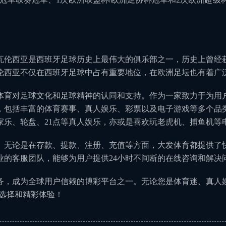
。瓦伦西亚是西班牙足球历史上最伟大的俱乐部之一，历史上曾经
瓦伦西亚不仅在西班牙足球中占有重要地位，在欧洲足坛也有着广
体育对足球文化和足球精神的认同和支持。作为一家致力于为用
，包括丰富的体育赛事、真人娱乐、彩票以及电子游戏等多个品
家乐、轮盘、21点等真人娱乐，亦或是喜欢玩老虎机、捕鱼机等
。无论是在存款、提款、注册、充值等方面，大发体育都提供了
业的客服团队，能够为用户提供24小时不间断的在线咨询和解决
务，成为全球用户信赖的博彩平台之一。无论您是体育迷、真人
娱乐选择和精彩体验！