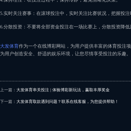
5.实时关注赛事：在滚球投注中，实时关注比赛状况，把握投注
6.分散投资：不要将全部资金投注在一场比赛上，分散投资降低
大发体育
作为一个在线博彩网站，为用户提供丰富的体育投注项
为用户创造安全、舒适的娱乐环境，让您尽情享受投注的乐趣。
上一篇：
大发体育串关投注 | 体验博彩新玩法，赢取丰厚奖金
下一篇：
大发体育取款遇到问题？联系在线客服，为您提供帮助！