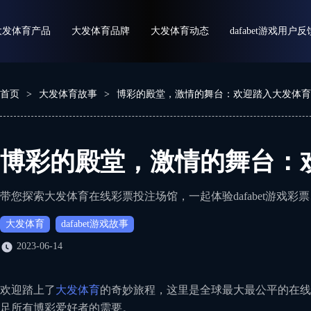
大发体育产品
大发体育品牌
大发体育动态
dafabet游戏用户反
首页
>
大发体育故事
>
博彩的殿堂，激情的舞台：欢迎踏入大发体育
博彩的殿堂，激情的舞台：
带您探索大发体育在线彩票投注场馆，一起体验dafabet游戏
大发体育
dafabet游戏故事
2023-06-14
欢迎踏上了
大发体育
的奇妙旅程，这里是全球最大最公平的在线博彩
足所有博彩爱好者的需要。