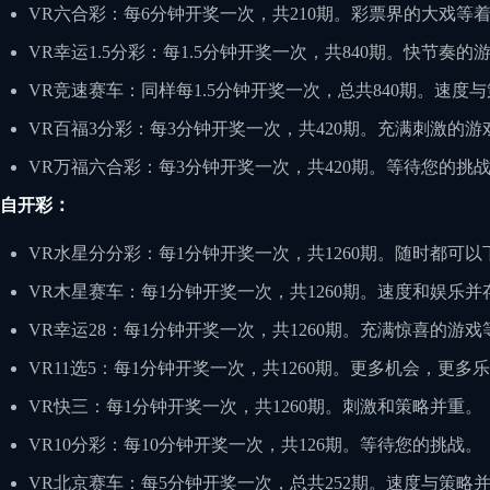
VR六合彩：每6分钟开奖一次，共210期。彩票界的大戏等
VR幸运1.5分彩：每1.5分钟开奖一次，共840期。快节奏
VR竞速赛车：同样每1.5分钟开奖一次，总共840期。速度
VR百福3分彩：每3分钟开奖一次，共420期。充满刺激的游
VR万福六合彩：每3分钟开奖一次，共420期。等待您的挑
：
自开彩
VR水星分分彩：每1分钟开奖一次，共1260期。随时都可
VR木星赛车：每1分钟开奖一次，共1260期。速度和娱乐
VR幸运28：每1分钟开奖一次，共1260期。充满惊喜的游
VR11选5：每1分钟开奖一次，共1260期。更多机会，更多
VR快三：每1分钟开奖一次，共1260期。刺激和策略并重。
VR10分彩：每10分钟开奖一次，共126期。等待您的挑战。
VR北京赛车：每5分钟开奖一次，总共252期。速度与策略