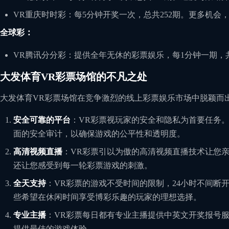
VR重庆时时彩：每5分钟开奖一次，总共252期。更多机会
：
全球彩
VR腾讯分分彩：提供全年无休的彩票娱乐，每1分钟一期，共
大发体育VR彩票场馆的不凡之处
大发体育VR彩票场馆在竞争激烈的线上彩票娱乐市场中脱颖而
安全可靠的平台
：VR彩票视玩家的安全和隐私为首要任务
面的安全审计，以确保游戏的公平性和透明度。
高清视频直播
：VR彩票引以为傲的高清视频直播技术让您
还让您感受到每一轮彩票游戏的刺激。
全天支持
：VR彩票的游戏不受时间的限制，24小时不间断
些希望在休闲时间享受博彩乐趣的玩家的理想选择。
专业主播
：VR彩票每日都有专业主播提供中英文开奖报号
提供最佳的游戏体验。