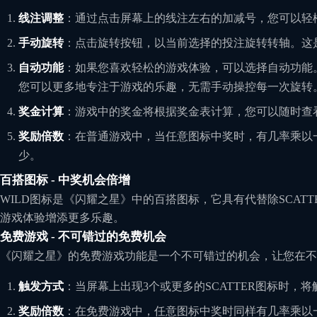
线注调整
：通过点击屏幕上的线注左右的加减号，您可以轻
手动旋转
：点击旋转按钮，以当前选择的投注旋转转轴。这
自动功能
：如果您喜欢轻松的游戏体验，可以选择自动功能
您可以更多地专注于游戏的乐趣，无需手动操控每一次旋转
奖金计算
：游戏中的奖金将根据奖金表计算，您可以随时查
奖励倍数
：在普通游戏中，当任意图标中奖时，有几率乘以
少。
百搭图标 - 中奖机会倍增
WILD图标是《闪耀之星》中的百搭图标，它具有代替除SCA
游戏体验增添更多乐趣。
免费游戏 - 不可错过的免费机会
《闪耀之星》的免费游戏功能是一个不可错过的机会，让您在不
触发方式
：当屏幕上出现3个或更多的SCATTER图标时
奖励倍数
：在免费游戏中，任意图标中奖时同样有几率乘以