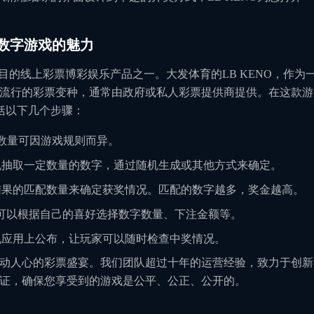
：数字游戏的魅力
目的线上彩票博彩娱乐产品之一。大发体育的LB KENO，作
广泛流行的彩票变种，通常由政府或私人彩票提供商提供。在这款
括以下几个步骤：
，数量可因游戏规则而异。
机抽取一定数量的数字，通过随机生成或其他方式来确定。
结果的匹配数量来确定获奖情况。匹配的数字越多，奖金越高。
家可以根据自己的喜好选择数字数量、下注金额等。
机应用上公布，让玩家可以随时检查中奖情况。
场激动人心的彩票盛宴。我们团队超过十年的运营经验，致力于创新
威认证，确保您享受到的游戏是公平、公正、公开的。