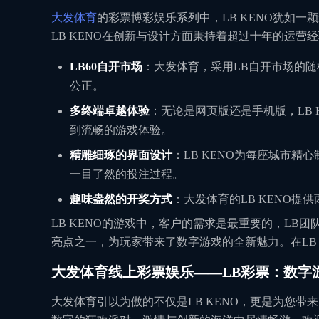
大发体育
的彩票博彩娱乐系列中，LB KENO犹如
LB KENO在创新与设计方面秉持着超过十年的运营经
LB60自开市场
：大发体育，采用LB自开市场的随
公正。
多终端卓越体验
：无论是网页版还是手机版，LB
到流畅的游戏体验。
精雕细琢的界面设计
：LB KENO为每座城市
一目了然的投注过程。
趣味盎然的开奖方式
：大发体育的LB KENO
LB KENO的游戏中，客户的需求是最重要的，LB
亮点之一，为玩家带来了数字游戏的全新魅力。在LB
大发体育线上彩票娱乐——LB彩票：数字
大发体育引以为傲的不仅是LB KENO，更是为您带