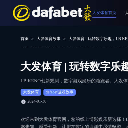
大发体育首页
首页
>
大发体育故事
>
大发体育 | 玩转数字乐趣，LB 
大发体育 | 玩转数字乐
LB KENO创新规则，数字游戏娱乐的领跑者。大发
大发体育
dafabet游戏故事
2024-01-30
欢迎来到大发体育官网，您的线上博彩娱乐新选择！L
索未知、感受创新，让您在数字的海洋中尽情畅游。从