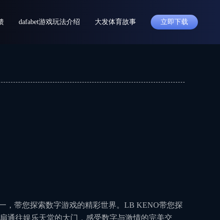
馈
dafabet游戏玩法介绍
大发体育故事
立即下载
！
，带您探索数字游戏的精彩世界。LB KENO带您探
一扇通往娱乐天堂的大门，感受数字与激情的完美交