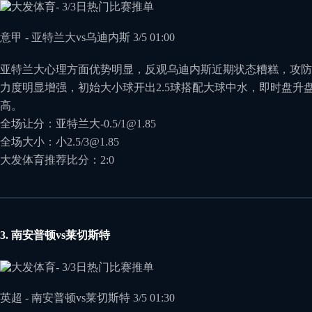
意甲 - 亚特兰大vs乌迪内斯 3/5 01:00
亚特兰大心理方面优势明显，反观乌迪内斯近期状态糟糕，攻防表
力度明显增强，初始大小球开出2.5球搭配大球中水，即时盘升
高。
全场让分：亚特兰大-0.5/1@1.85
全场大小：小2.5/3@1.85
大发体育推荐比分：2:0
3. 南安普顿vs莱切斯特
英超 - 南安普顿vs莱切斯特 3/5 01:30