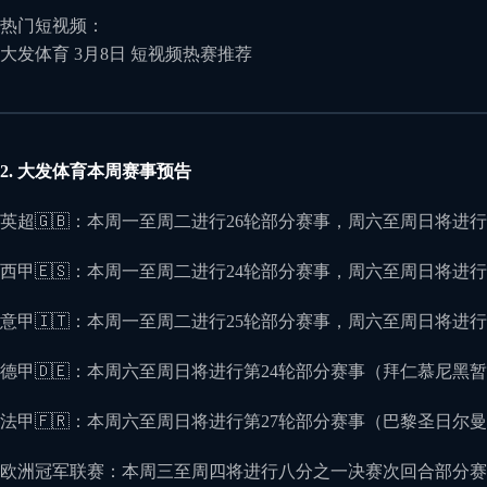
热门短视频：
大发体育 3月8日 短视频热赛推荐
2. 大发体育本周赛事预告
英超🇬🇧：本周一至周二进行26轮部分赛事，周六至周日将进行
西甲🇪🇸：本周一至周二进行24轮部分赛事，周六至周日将进
意甲🇮🇹：本周一至周二进行25轮部分赛事，周六至周日将进
德甲🇩🇪：本周六至周日将进行第24轮部分赛事（拜仁慕尼黑
法甲🇫🇷：本周六至周日将进行第27轮部分赛事（巴黎圣日尔
欧洲冠军联赛：本周三至周四将进行八分之一决赛次回合部分赛