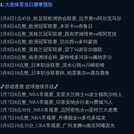
1.
大发体育当日赛事预告
3月8日1点45分_欧足联欧洲协会联赛_拉齐奥vs阿尔克马尔
3月8日4点整_欧洲冠军联赛_本菲卡vs布鲁日
3月8日4点整_英格兰冠军联赛_西布罗姆维奇vs维冈竞技
3月8日4点整_欧洲冠军联赛_切尔西vs多特蒙德
3月8日4点整_英格兰冠军联赛_雷丁vs谢菲尔德联
3月8日8点整_南美洲球会杯_蒙特维多河床vs佩纳罗尔
3月8日18点整_日本职业联赛_清水心跳vs川崎前锋
3月8日18点整_日本职业联赛杯_柏雷素尔vs鹿岛鹿角
🏀群雄逐鹿 篮球激情开战🏀
3月7日8点整_NBA常规赛_克里夫兰骑士vs波士顿凯尔特人
3月7日8点整_NBA常规赛_印第安纳步行者vs费城76人
3月7日8点30分_NBA常规赛_迈阿密热火vs亚特兰大老鹰
3月7日10点整_NBA常规赛_丹佛掘金vs多伦多猛龙
3月6日19点35分_CBA常规赛_广州龙狮vs南京同曦宙光