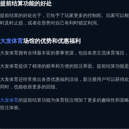
提前结算功能的好处
提前结算的好处在于，它给予了玩家更多的控制权。玩家可以根
时及时止损，或者在形势对自己有利时锁定利润。
大发体育
场馆的优势和优惠福利
大发体育拥有全球最丰富的赛事资源，包括各类主流体育项目，
大发体育提供了精准的赔率和方便的投注界面。提前结算功能
大发体育还经常推出各类优惠福利活动，新注册用户可以获得欢
同时，也能收获更多的回报。
大发体育
的提前结算功能为体育投注增加了更多的趣味性和策略
投注体验。