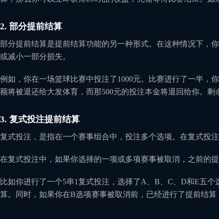
2. 部分提前结算
部分提前结算是提前结算功能的另一种形式。在这种情况下，你
或减小一部分损失。
例如，你在一场篮球比赛中投注了1000元。比赛进行了一半，
额将被退还给大发体育，而那500元的投注本金将退回给你。剩
3. 复式投注提前结算
复式投注，是指在一个赛事组合中，投注多个选项。在复式投注
在复式投注中，如果你选择的一项或多项赛事被取消，之前的提
比如你进行了一个5串1复式投注，选择了A、B、C、D和E五个
算。同时，如果你在B选项赛事被取消前，已经进行了提前结算