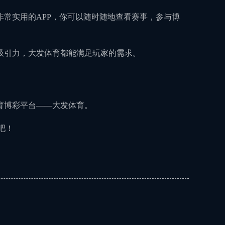
常实用的APP，你可以随时随地查看赛事，参与博
吸引力，大发体育都能满足玩家的需求。
育博彩平台——大发体育。
吧！