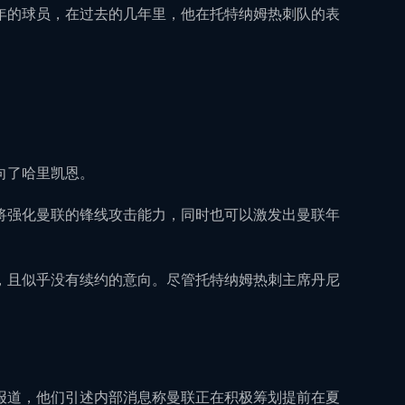
3年的球员，在过去的几年里，他在托特纳姆热刺队的表
向了哈里凯恩。
将强化曼联的锋线攻击能力，同时也可以激发出曼联年
，且似乎没有续约的意向。尽管托特纳姆热刺主席丹尼
报道，他们引述内部消息称曼联正在积极筹划提前在夏