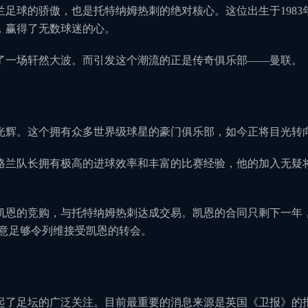
足球的骄傲，也是托特纳姆热刺的绝对核心。这位出生于198
，赢得了无数球迷的心。
了一场轩然大波。而引发这个潮流的正是传奇俱乐部——曼联。
光辉。这个拥有众多世界级球星的豪门俱乐部，如今正将目光转
格兰队长拥有极高的进球效率和丰富的比赛经验，他的加入无疑
凯恩的竞购，与托特纳姆热刺达成交易。凯恩的合同只剩下一年
诚意足够令列维接受凯恩的转会。
起了足坛的广泛关注。目前最重要的消息来源是英国《卫报》的