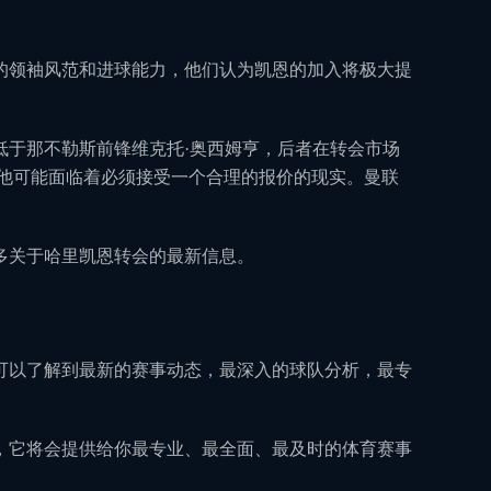
的领袖风范和进球能力，他们认为凯恩的加入将极大提
低于那不勒斯前锋维克托·奥西姆亨，后者在转会市场
，他可能面临着必须接受一个合理的报价的现实。曼联
多关于哈里凯恩转会的最新信息。
可以了解到最新的赛事动态，最深入的球队分析，最专
，它将会提供给你最专业、最全面、最及时的体育赛事