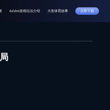
馈
dafabet游戏玩法介绍
大发体育故事
立即下载
布局